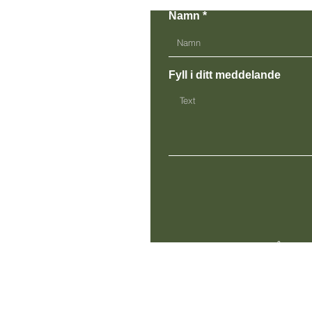
Namn
Fyll i ditt meddelande
Hästholmens Västergård