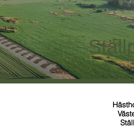
Ställ
Hästh
Väst
Stäl