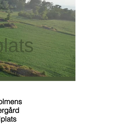
plats
olmens
ergård
lplats