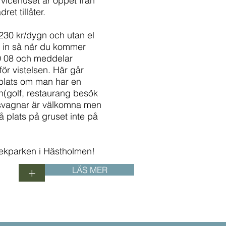
rvicehuset är öppet från
ret tillåter.
 230 kr/dygn och utan el
p in så när du kommer
60 08 och meddelar
r vistelsen. Här går
 plats om man har en
en(golf, restaurang besök
Husvagnar är välkomna men
å plats på gruset inte på
 lekparken i Hästholmen!
LÄS MER
+