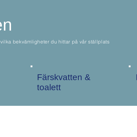
en
vilka bekvämligheter du hittar på vår ställplats
Färskvatten &
toalett