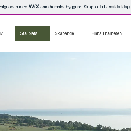
esignades med
.com
hemsidebyggare. Skapa din hemsida idag.
i?
Ställplats
Skapande
Finns i närheten