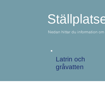
Ställplats
Nedan hittar du information om 
Latrin och
gråvatten