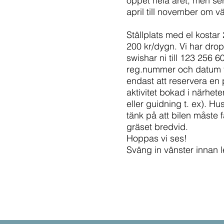
öppet hela året, men se
april till november om väd
Ställplats med el kostar
200 kr/dygn. Vi har dro
swishar ni till 123 256 
reg.nummer och datum fö
endast att reservera en
aktivitet bokad i närhet
eller guidning t. ex). 
tänk på att bilen måste f
gräset bredvid.
Hoppas vi ses!
​Sväng in vänster innan