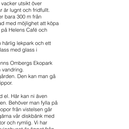
r vacker utsikt över
är lugnt och fridfullt.
r bara 300 m från
bad med möjlighet att köpa
h på Helens Café och
 härlig lekpark och ett
lass med glass i
 finns Ombergs Ekopark
h vandring.
 gården. Den kan man gå
ippor.
ed el. Här kan ni även
ten. Behöver man fylla på
opor från vistelsen går
gärna vår diskbänk med
tor och rymlig. Vi har