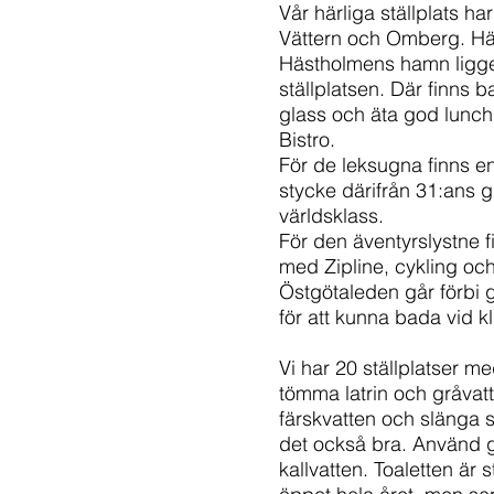
Vår härliga ställplats ha
Vättern och Omberg. Här 
Hästholmens hamn ligge
ställplatsen. Där finns 
glass och äta god lunc
Bistro
.
För de leksugna finns en
stycke därifrån 31:ans g
världsklass.
För den äventyrslystne
med Zipline, cykling oc
Östgötaleden går förbi
för att kunna bada vid kl
Vi har 20 ställplatser m
tömma latrin och gråvat
färskvatten och slänga s
det också bra. Använd 
kallvatten. Toaletten är s